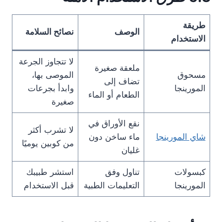
طريقة
الوصف
نصائح السلامة
الاستخدام
لا تتجاوز الجرعة
ملعقة صغيرة
مسحوق
الموصى بها،
تضاف إلى
المورينجا
وابدأ بجرعات
الطعام أو الماء
صغيرة
نقع الأوراق في
لا تشرب أكثر
شاي المورينجا
ماء ساخن دون
من كوبين يوميًا
غليان
كبسولات
تناول وفق
استشر طبيبك
المورينجا
التعليمات الطبية
قبل الاستخدام