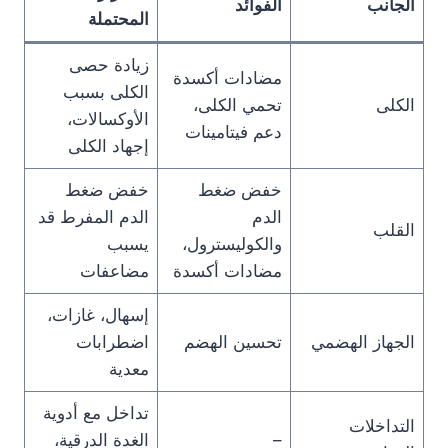
الجانب
الفوائد
المحتملة
زيادة حصى
مضادات أكسدة
الكلى بسبب
الكلى
تحمي الكلى،
الأوكسالات،
دعم فيتامينات
إجهاد الكلى
خفض ضغط
خفض ضغط
الدم
الدم المفرط قد
القلب
والكوليسترول،
يسبب
مضادات أكسدة
مضاعفات
إسهال، غازات،
الجهاز الهضمي
تحسين الهضم
اضطرابات
معدية
تداخل مع أدوية
التداخلات
–
الغدة الدرقية،